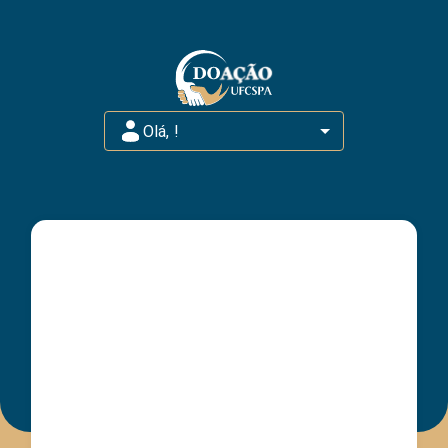
Olá,
!